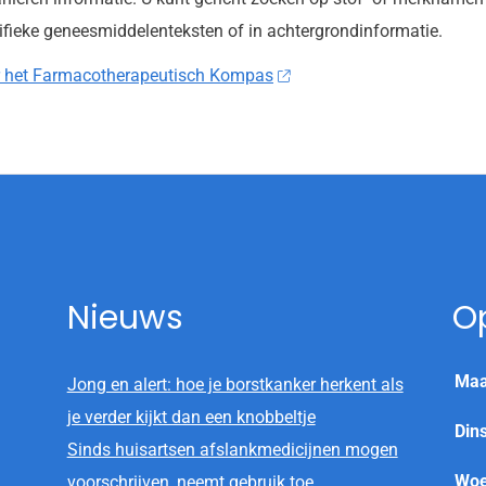
ifieke geneesmiddelenteksten of in achtergrondinformatie.
 het Farmacotherapeutisch Kompas
Nieuws
O
Maa
Jong en alert: hoe je borstkanker herkent als
je verder kijkt dan een knobbeltje
Din
Sinds huisartsen afslankmedicijnen mogen
Woe
voorschrijven, neemt gebruik toe