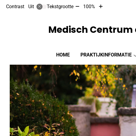
Tekst
Tekst
Contrast
Tekstgrootte
100%
Uit
verkleinen
vergroten
met
met
10%
10%
Medisch Centrum 
Hoofdmenu
HOME
PRAKTIJKINFORMATIE