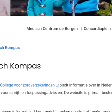
Medisch Centrum de Borgen
Concordiaplein
sch Kompas
sch Kompas
College voor zorgverzekeringen
biedt informatie over in Neder
 voorschrijf- en toepassingadviezen. De website is primair bes
anieren informatie. U kunt gericht zoeken op stof- of merkname