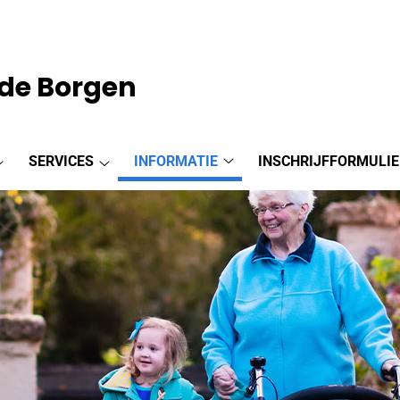
de Borgen
SERVICES
INFORMATIE
INSCHRIJFFORMULIE
Informatie
Praktijkinformatie
Services
submenu
submenu
submenu