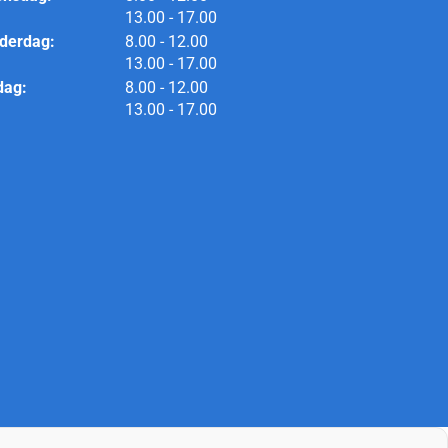
tot
13.00
- 17.00
tot
derdag:
8.00
- 12.00
tot
13.00
- 17.00
tot
dag:
8.00
- 12.00
tot
13.00
- 17.00