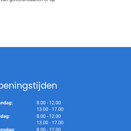
peningstijden
tot
ndag:
8.00
- 12.00
tot
13.00
- 17.00
tot
sdag:
8.00
- 12.00
tot
13.00
- 17.00
tot
nsdag:
8.00
- 12.00