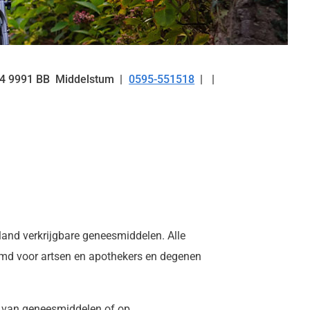
4
9991 BB
Middelstum
0595-551518
Tel:
land verkrijgbare geneesmiddelen. Alle
temd voor artsen en apothekers en degenen
n van geneesmiddelen of op