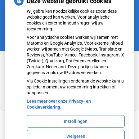
Deze website gebruikt cookies
tot
Vrijdag:
8.00
- 12.00
Wij gebruiken noodzakelijke cookies zodat deze
tot
13.00
- 17.00
website goed kan werken. Voor analytische
cookies en externe inhoud vragen wij uw
toestemming.
Voor analytische cookies werken wij samen met
Matomo en Google Analytics. Voor externe inhoud
werken wij samen met Google (Maps, Translate en
Reviews), YouTube, Vimeo, Facebook, Instagram, X
(Twitter), Qualizorg, Patiëntenvertellen en
ZorgkaartNederland. Deze partijen kunnen
gegevens zoals uw IP-adres verwerken.
U heeft geen toestemming gegeven voor
Via Cookie-instellingen onderaan de website kunt u
externe inhoud
die nodig is om dit te zien.
op ieder moment uw toestemming intrekken of
aanpassen.
Cookie-instellingen wijzigen
Lees meer over onze Privacy- en
Cookieverklaring.
Instellingen
Uw Zorg Online
|
Beheer
Weigeren