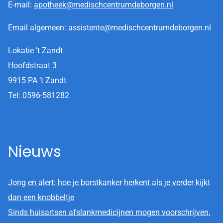
E-mail:
apotheek@medischcentrumdeborgen.nl
Email algemeen: assistente@medischcentrumdeborgen.nl
Lokatie ’t Zandt
Hoofdstraat 3
9915 PA ’t Zandt
Tel: 0596-581282
Nieuws
Jong en alert: hoe je borstkanker herkent als je verder kijkt
dan een knobbeltje
Sinds huisartsen afslankmedicijnen mogen voorschrijven,