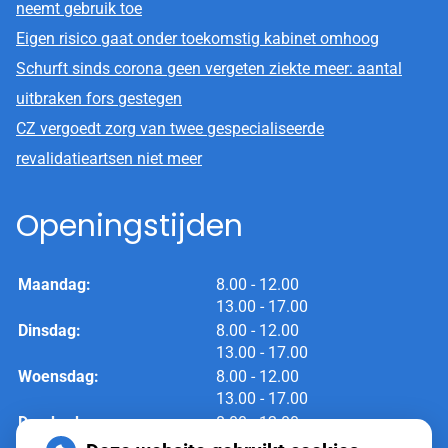
neemt gebruik toe
Eigen risico gaat onder toekomstig kabinet omhoog
Schurft sinds corona geen vergeten ziekte meer: aantal
uitbraken fors gestegen
CZ vergoedt zorg van twee gespecialiseerde
revalidatieartsen niet meer
Openingstijden
tot
Maandag:
8.00
- 12.00
tot
13.00
- 17.00
tot
Dinsdag:
8.00
- 12.00
tot
13.00
- 17.00
tot
Woensdag:
8.00
- 12.00
tot
13.00
- 17.00
tot
Donderdag:
8.00
- 12.00
tot
13.00
- 17.00