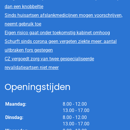
dan een knobbeltje
Sinds huisartsen afslankmedicijnen mogen voorschrijven,
neemt gebruik toe
Eigen risico gaat onder toekomstig kabinet omhoog
Schurft sinds corona geen vergeten ziekte meer: aantal
uitbraken fors gestegen
CZ vergoedt zorg van twee gespecialiseerde
revalidatieartsen niet meer
Openingstijden
tot
Maandag:
8.00
- 12.00
tot
13.00
- 17.00
tot
Dinsdag:
8.00
- 12.00
tot
13.00
- 17.00