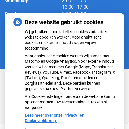
tot
Woensdag:
8.00
- 12.00
tot
13.00
- 17.00
tot
Donderdag:
8.00
- 12.00
tot
13.00
- 17.00
Deze website gebruikt cookies
tot
Vrijdag:
8.00
- 12.00
Wij gebruiken noodzakelijke cookies zodat deze
tot
13.00
- 17.00
website goed kan werken. Voor analytische
cookies en externe inhoud vragen wij uw
toestemming.
Voor analytische cookies werken wij samen met
Matomo en Google Analytics. Voor externe inhoud
werken wij samen met Google (Maps, Translate en
Reviews), YouTube, Vimeo, Facebook, Instagram, X
(Twitter), Qualizorg, Patiëntenvertellen en
ZorgkaartNederland. Deze partijen kunnen
gegevens zoals uw IP-adres verwerken.
U heeft geen toestemming gegeven voor
Via Cookie-instellingen onderaan de website kunt u
externe inhoud
die nodig is om dit te zien.
op ieder moment uw toestemming intrekken of
aanpassen.
Cookie-instellingen wijzigen
Lees meer over onze Privacy- en
Cookieverklaring.