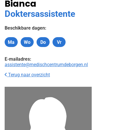
Bianca
Doktersassistente
Beschikbare dagen:
Ma
Wo
Do
Vr
Maandag
Woensdag
Donderdag
Vrijdag
E-mailadres:
assistente@medischcentrumdeborgen.nl
Terug naar overzicht