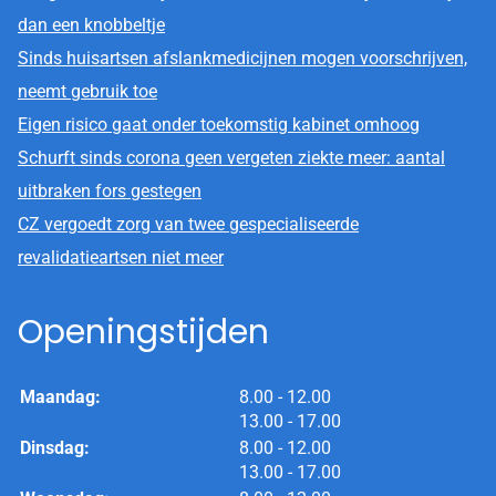
dan een knobbeltje
Sinds huisartsen afslankmedicijnen mogen voorschrijven,
neemt gebruik toe
Eigen risico gaat onder toekomstig kabinet omhoog
Schurft sinds corona geen vergeten ziekte meer: aantal
uitbraken fors gestegen
CZ vergoedt zorg van twee gespecialiseerde
revalidatieartsen niet meer
Openingstijden
tot
Maandag:
8.00
- 12.00
tot
13.00
- 17.00
tot
Dinsdag:
8.00
- 12.00
tot
13.00
- 17.00