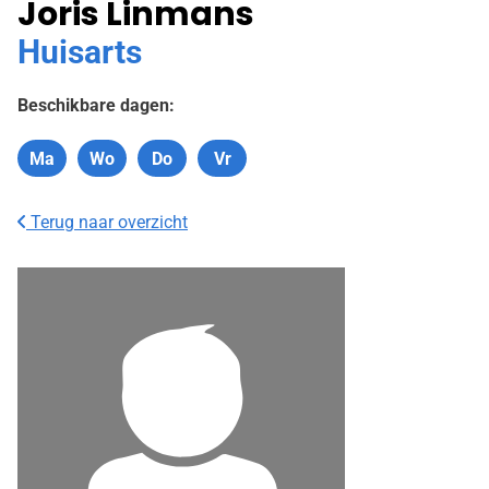
Joris Linmans
Huisarts
Beschikbare dagen:
Ma
Wo
Do
Vr
Maandag
Woensdag
Donderdag
Vrijdag
Terug naar overzicht