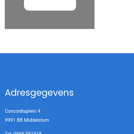
Adresgegevens
Concordiaplein 4
9991 BB Middelstum
Tel:
0595-551518