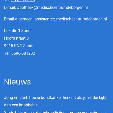
E-mail:
apotheek@medischcentrumdeborgen.nl
Email algemeen: assistente@medischcentrumdeborgen.nl
Lokatie ’t Zandt
Hoofdstraat 3
9915 PA ’t Zandt
Tel: 0596-581282
Nieuws
Jong en alert: hoe je borstkanker herkent als je verder kijkt
dan een knobbeltje
Sinds huisartsen afslankmedicijnen mogen voorschrijven,