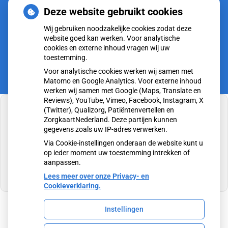
tot
13.00
- 17.00
Deze website gebruikt cookies
tot
Vrijdag:
8.00
- 12.00
Wij gebruiken noodzakelijke cookies zodat deze
tot
13.00
- 17.00
website goed kan werken. Voor analytische
cookies en externe inhoud vragen wij uw
toestemming.
Voor analytische cookies werken wij samen met
Matomo en Google Analytics. Voor externe inhoud
werken wij samen met Google (Maps, Translate en
Reviews), YouTube, Vimeo, Facebook, Instagram, X
(Twitter), Qualizorg, Patiëntenvertellen en
ZorgkaartNederland. Deze partijen kunnen
gegevens zoals uw IP-adres verwerken.
U heeft geen toestemming gegeven voor
Via Cookie-instellingen onderaan de website kunt u
externe inhoud
die nodig is om dit te zien.
op ieder moment uw toestemming intrekken of
aanpassen.
Cookie-instellingen wijzigen
Lees meer over onze Privacy- en
Cookieverklaring.
Instellingen