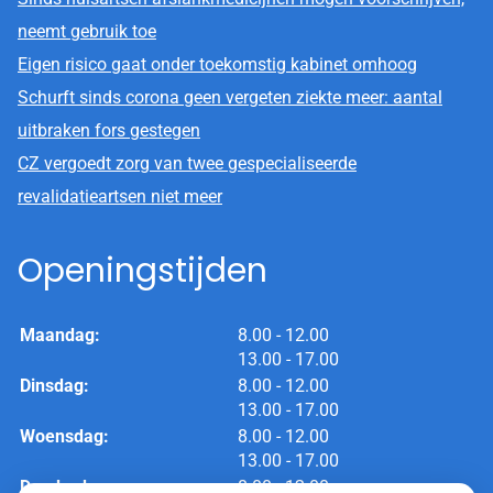
neemt gebruik toe
Eigen risico gaat onder toekomstig kabinet omhoog
Schurft sinds corona geen vergeten ziekte meer: aantal
uitbraken fors gestegen
CZ vergoedt zorg van twee gespecialiseerde
revalidatieartsen niet meer
Openingstijden
tot
Maandag:
8.00
- 12.00
tot
13.00
- 17.00
tot
Dinsdag:
8.00
- 12.00
tot
13.00
- 17.00
tot
Woensdag:
8.00
- 12.00
tot
13.00
- 17.00
tot
Donderdag:
8.00
- 12.00