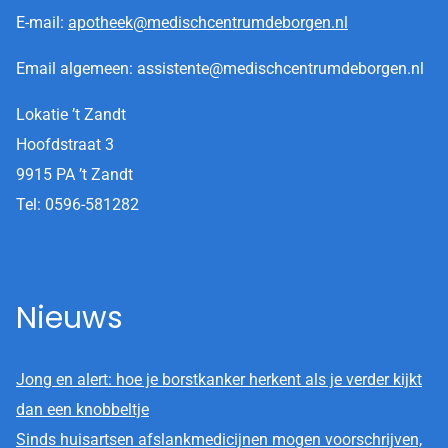
E-mail:
apotheek@medischcentrumdeborgen.nl
Email algemeen: assistente@medischcentrumdeborgen.nl
Lokatie ’t Zandt
Hoofdstraat 3
9915 PA ’t Zandt
Tel: 0596-581282
Nieuws
Jong en alert: hoe je borstkanker herkent als je verder kijkt
dan een knobbeltje
Sinds huisartsen afslankmedicijnen mogen voorschrijven,