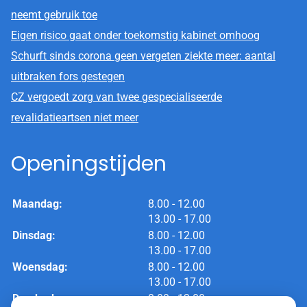
neemt gebruik toe
Eigen risico gaat onder toekomstig kabinet omhoog
Schurft sinds corona geen vergeten ziekte meer: aantal
uitbraken fors gestegen
CZ vergoedt zorg van twee gespecialiseerde
revalidatieartsen niet meer
Openingstijden
tot
Maandag:
8.00
- 12.00
tot
13.00
- 17.00
tot
Dinsdag:
8.00
- 12.00
tot
13.00
- 17.00
tot
Woensdag:
8.00
- 12.00
tot
13.00
- 17.00
tot
Donderdag:
8.00
- 12.00