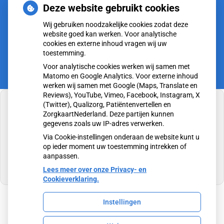
tot
13.00
- 17.00
Deze website gebruikt cookies
tot
Vrijdag:
8.00
- 12.00
Wij gebruiken noodzakelijke cookies zodat deze
tot
13.00
- 17.00
website goed kan werken. Voor analytische
cookies en externe inhoud vragen wij uw
toestemming.
Voor analytische cookies werken wij samen met
Matomo en Google Analytics. Voor externe inhoud
werken wij samen met Google (Maps, Translate en
Reviews), YouTube, Vimeo, Facebook, Instagram, X
(Twitter), Qualizorg, Patiëntenvertellen en
ZorgkaartNederland. Deze partijen kunnen
gegevens zoals uw IP-adres verwerken.
U heeft geen toestemming gegeven voor
Via Cookie-instellingen onderaan de website kunt u
externe inhoud
die nodig is om dit te zien.
op ieder moment uw toestemming intrekken of
aanpassen.
Cookie-instellingen wijzigen
Lees meer over onze Privacy- en
Cookieverklaring.
Instellingen
Uw Zorg Online
|
Beheer